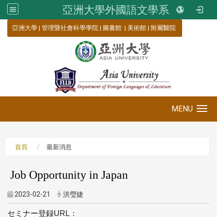
亞洲大學外國語文學系
:::
亞洲大學
|
管理暨社會科學學院
|
圖書館
|
美術館
|
附屬醫院
MENU
Toggle navigation
首頁
最新消息
Job Opportunity in Japan
2023-02-21
洪瑩婕
セミナー登録
URL
：