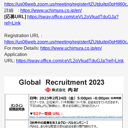
https://us06web.zoom.us/meeting/register/tZUtduitpj0pHtI
詳細
:
https://www.uchimura.co.jp/en/
[
応募
URL]
https://sway.office.com/ceVL2oVkudTduGJa?
ref=Link
Registration URL
：
https://us06web.zoom.us/meeting/register/tZUtduitpj0pHtI
For more Details:
https://www.uchimura.co.jp/en/
Application
URL:
https://sway.office.com/ceVL2oVkudTduGJa?ref=Link