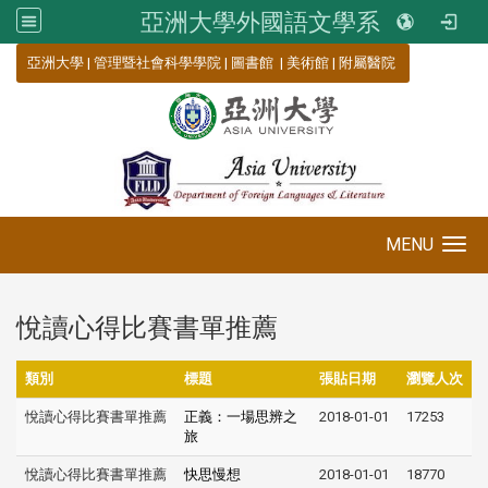
亞洲大學外國語文學系
:::
亞洲大學
|
管理暨社會科學學院
|
圖書館
|
美術館
|
附屬醫院
MENU
Toggle navigation
悅讀心得比賽書單推薦
類別
標題
張貼日期
瀏覽人次
悅讀心得比賽書單推薦
正義：一場思辨之
2018-01-01
17253
旅
悅讀心得比賽書單推薦
快思慢想
2018-01-01
18770