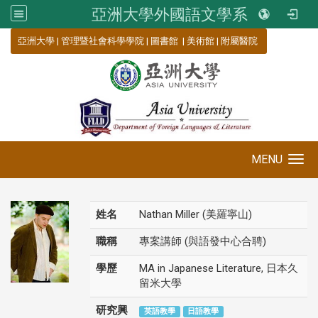
亞洲大學外國語文學系
:::
亞洲大學
|
管理暨社會科學學院
|
圖書館
|
美術館
|
附屬醫院
MENU
Toggle navigation
姓名
Nathan Miller (美羅寧山)
職稱
專案講師 (與語發中心合聘)
學歷
MA in Japanese Literature, 日本久
留米大學
研究興
英語教學
日語教學