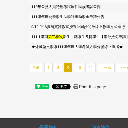
112年公務人員特種考試原住民族考試公告
111學年度弱勢學生助學計畫助學金申請公告
9/12-9/18實施實體教室授課並同步開啟線上教學方式進行
111-1學期
第二梯次
新生、轉系生及轉學生【學分抵免申請
★外國語文學系111學年度大學考試入學分發線上直播★
最前
7
8
9
10
11
上一頁
下一
Print this page
Share
學系簡介
師資陣容