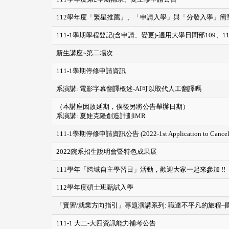
112學年度「繁星推薦」、「申請入學」與「分發入學」簡
111-1學期學程登記(含申請、變更)-適用大學日間部109、
新生講座~第二場次
111-1學期停修申請資訊
系演講: 電影字幕翻譯概述-AI可以取代人工翻譯嗎
（本講座因故延期，俟後另將公告舉辦日期）
系演講: 夏娃克隆創造計劃lMR
111-1學期停修申請資訊公告 (2022-1st Application to Cancel 
2022院系招生說明會暨特色成果展
111學年「跨域自主學習日」活動，歡迎大家一起來參加 !!
112學年度碩士班甄試入學
「實習/就業方向指引」專題演講系列: 職達不平凡的旅程
111-1 大二-大四資訊能力補考公告