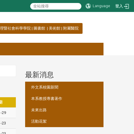
Language
登入
理暨社會科學學院
|
圖書館
|
美術館
|
附屬醫院
最新消息
:::
外文系校園新聞
本系教授專書著作
期
未來出路
1-29
活動花絮
1-23
1-23