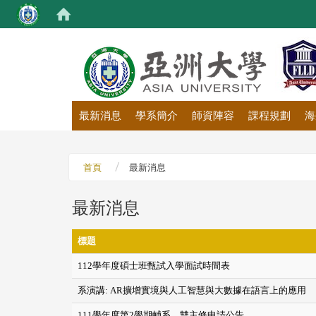
:::
最新消息
學系簡介
師資陣容
課程規劃
海
首頁
最新消息
最新消息
標題
112學年度碩士班甄試入學面試時間表
系演講: AR擴增實境與人工智慧與大數據在語言上的應用
111學年度第2學期輔系、雙主修申請公告