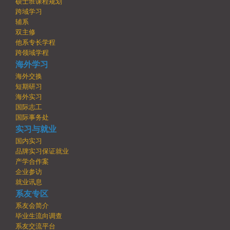
硕士班课程规划
跨域学习
辅系
双主修
他系专长学程
跨领域学程
海外学习
海外交换
短期研习
海外实习
国际志工
国际事务处
实习与就业
国内实习
品牌实习保证就业
产学合作案
企业参访
就业讯息
系友专区
系友会简介
毕业生流向调查
系友交流平台