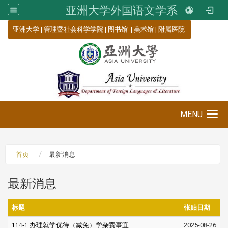
亚洲大学外国语文学系
:::
亚洲大学
|
管理暨社会科学学院
|
图书馆
|
美术馆
|
附属医院
MENU
Toggle navigation
首页
最新消息
最新消息
标题
张贴日期
114-1 办理就学优待（减免）学杂费事宜
2025-08-26