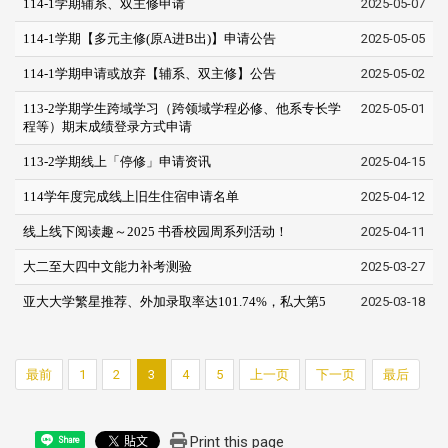
114-1学期辅系、双主修申请
2025-05-07
114-1学期【多元主修(原A进B出)】申请公告
2025-05-05
114-1学期申请或放弃【辅系、双主修】公告
2025-05-02
113-2学期学生跨域学习（跨领域学程必修、他系专长学
2025-05-01
程等）期末成绩登录方式申请
113-2学期线上「停修」申请资讯
2025-04-15
114学年度完成线上旧生住宿申请名单
2025-04-12
线上线下阅读趣～2025 书香校园周系列活动！
2025-04-11
大二至大四中文能力补考测验
2025-03-27
亚大大学繁星推荐、外加录取率达101.74%，私大第5
2025-03-18
最前
1
2
3
4
5
上一页
下一页
最后
Print this page
Share