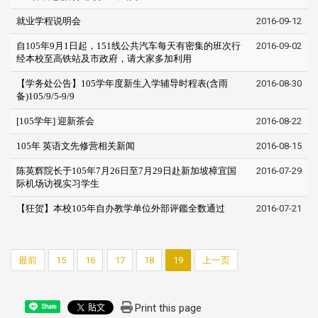
就业学程说明会
2016-09-12
自105年9月1日起，151线公共汽车每天有密集的班次行
2016-09-02
经本校至高铁站及市政府，请大家多加利用
【学务处公告】105学年度新生入学辅导时程表(含雨
2016-08-30
备)105/9/5-9/9
[105学年] 迎新茶会
2016-08-22
105年 英语文先修营相关新闻
2016-08-15
陈英辉院长于105年7月26日至7月29日赴新加坡樟宜国
2016-07-29
际机场访视实习学生
【狂贺】本校105年自办教学单位外部评鑑全数通过
2016-07-21
最前
15
16
17
18
19
上一页
Print this page
Share