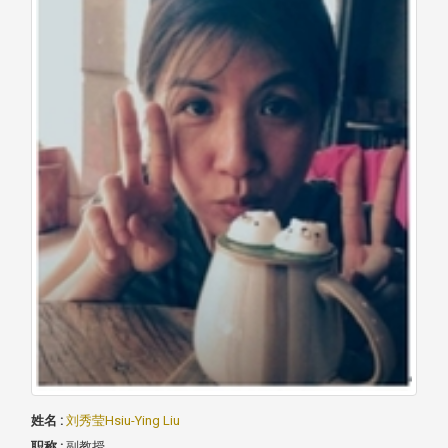
姓名 :
刘秀莹Hsiu-Ying Liu
职称 :
副教授