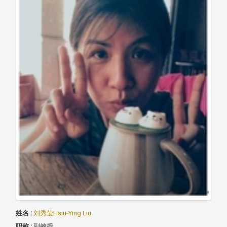
姓名 :
刘秀莹Hsiu-Ying Liu
职称 :
副教授